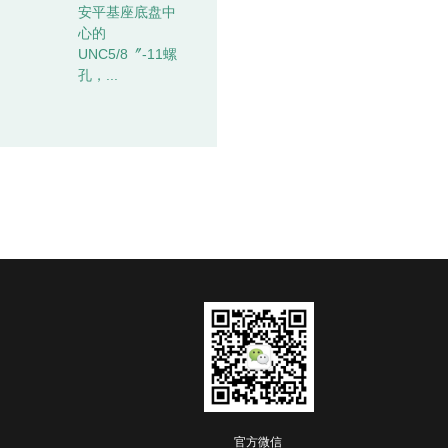
安平基座底盘中
心的
UNC5/8〞-11螺
孔，...
官方微信