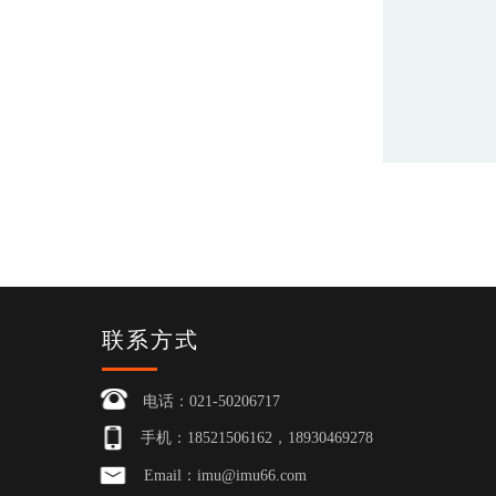
联系方式
电话：021-50206717
手机：18521506162，18930469278
Email：imu@imu66.com