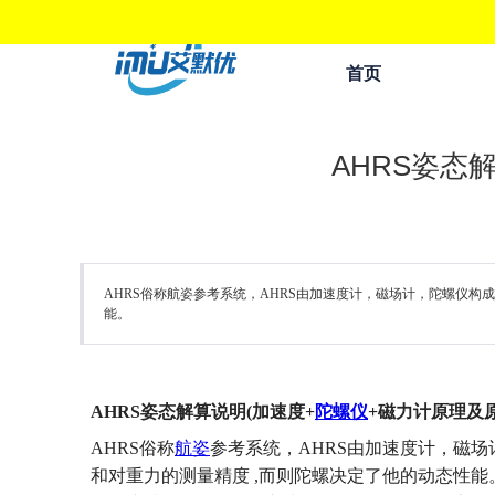
首页
AHRS姿态
AHRS俗称航姿参考系统，AHRS由加速度计，磁场计，陀螺仪构
能。
AHRS
姿态解算说明
(
加速度
+
陀螺仪
+
磁力计原理及
AHRS
俗称
航姿
参考系统，
AHRS
由加速度计，磁场
和对重力的测量精度
,
而则陀螺决定了他的动态性能