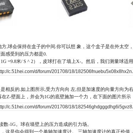
地方
,
球会保持在盒子的中间
.
你可以想
象，这个盒子是在外太空
壁面感受到的压力都是
0.
，
1G =9.8
米
/ S ^ 2
），皮球打在了墙上
X-
。然后，我们测量球适
向是相反的
.
如上图所示
,
受力方向向
左
,
但是加速度的向量方向为
落在
Z-
壁面上，并会为
1G
的底壁施加一个力，在下面的图片所示
读数
-1G
。球在墙壁上的压力造成的引力场。
出，这是你会得到一个单轴加速度计。
三轴加速度计的真正价值