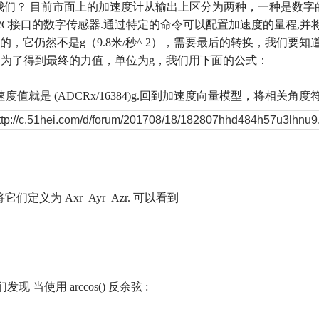
我们？
目前市面上的加速度计从输出上区分为两种，一种是数字
2C
接口的数字传感器
.
通过特定的命令可以配置加速度的量程
,
并
的，它仍然不是
g
（
9.8
米
/
秒
^ 2
），需要最后的转换，我们要知
。为了得到最终的力值，单位为
g
，我们用下面的公式：
速度值就是
(ADCRx/16384)g.
回到加速度向量模型，将相关角度
将它们定义为
Axr Ayr Azr.
可以看到
们发现
当使用
arccos()
反余弦
: