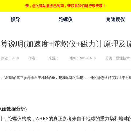
亲，您的建站服务已到期，请联系我们进行续费哦！
惯导
陀螺仪
角速度仪
解算说明(加速度+陀螺仪+磁力计原理及
浏览：
9019
作者：
来源：
时间：2019-03-18
分类：惯性技术
成，AHRS的真正参考来自于地球的重力场和地球的磁场～～他的静态终精度取决于对
原始数据分析
)
计，陀螺仪构成，
AHRS
的真正参考来自于地球的重力场和地球
。