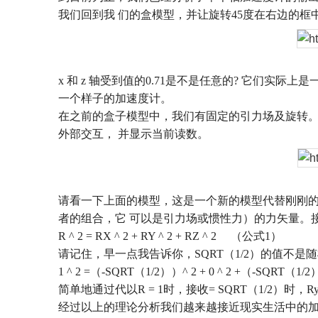
我们回到我
们的盒模型，并让旋转
45
度在右边的框
x
和
z
轴受到值的
0.71
是不是任意的
?
它们实际上是
一个样子的加速度计。
在之前的盒子模型中，我们有固定的引力场及旋转
外部交互，
并显示当前读数。
请看一下上面的模型，这是一个新的模型代替刚刚
者的组合，它
可以是引力场或惯性力）的力矢量。
R ^ 2 = RX ^ 2 + RY ^ 2 + RZ ^ 2
（公式
1
）
请记住，早一点我告诉你，
SQRT
（
1/2
）的值不是随
1 ^ 2 =
（
-SQRT
（
1/2
））
^ 2 + 0 ^ 2 +
（
-SQRT
（
1/2
简单地通过代以
R = 1
时，接收
= SQRT
（
1/2
）时，
Ry
经过以上的理论分析我们越来越接近现实生活中的