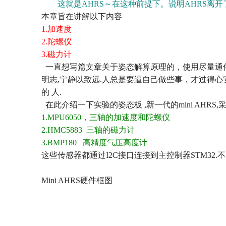
这就是
AHRS
～在这种前提下。说明
AHRS
离开
本章旨在讲解以下内容
1.
加速度
2.
陀螺仪
3.
磁力计
一直想写篇文章关于姿态解算原理的，使用尽量通
明志
,
宁静以致远
.
人总是要逼自己做些事，才过得心
的
人
.
在此介绍一下实验的姿态板
,
新一代的
mini AHRS,
1.MPU6050
，三轴的加速度和陀螺仪
2.HMC5883
三轴的磁力计
3.BMP180
高精度气压高度计
这些传感器都通过
I2C
接口连接到主控制器
STM32.
不
Mini AHRS
硬件框图