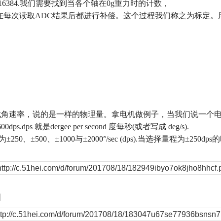
16384.
我们需要找到当各个轴在
0g
重力时的计数，
在每次读取
ADC
结果后都进行补偿。这个过程我们称之为标定。
成角速率，说的是一样的物理量。拿电机做例子，当我们说一个
600dps.dps
就是
dergee per second
度每秒
(
或者写成
deg/s).
为
±250
、
±500
、
±1000
与
±2000°/sec (dps).
当选择量程为
±250dps
的
图