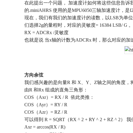
在此提出一个问题，
加速度计如何将这些信息告诉
的
.miniAHRS
使用的是
MPU6050
三轴加速度计，是
I
现在，我们有我们的加速度计的读数，以
LSB
为单位
们选择
2g
的量程时，对应的灵敏度
= 16384 LSB/ G
RX = ADCRx /
灵敏度
也就是说
当
x
轴的计数为
ADCRx
时，那么对应的加
方向余弦
我们感兴趣的是向量
R
和
X
、
Y
、
Z
轴之间的角度，
由
R
和
Rx
组成的直角三角形：
COS
（
Axr
）
= RX / R
依此类推：
COS
（
Ayr
）
= RY / R
COS
（
Azr
）
= RZ / R
可以得到
R = SQRT
（
RX ^ 2 + RY ^ 2 + RZ ^ 2
）
我
Axr = arccos(RX / R)