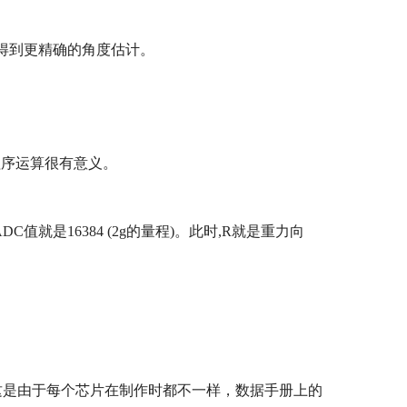
得到更精确的角度估计。
程序运算很有意义。
ADC
值就是
16384 (2g
的量程
)
。此时
,R
就是重力向
这是由于每个芯片在制作时都不一样，数据手册上的