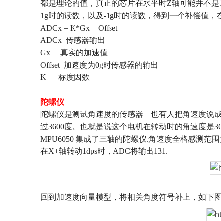
都是理论的值，真正的芯片在水平时
Z
轴可能并不是
1g
时的读数，以及
-1g
时的读数，得到一个补偿值，
ADCx = K*Gx + Offset
ADCx
传感器输出
Gx
真实的加速值
Offset
加速度为
0g
时传感器的输出
K
标度因数
陀螺仪
陀螺仪是测试角速度的传感器，也有人把角速度说
过
3600
度。也就是说这个电机在转动时的角速度是
3
MPU6050
集成了三轴的陀螺仪
.
角速度全格感测范围
在
X+
轴转动
1dps
时，
ADC
将输出
131.
回到加速度向量模型，将相关角度符号补上，如下