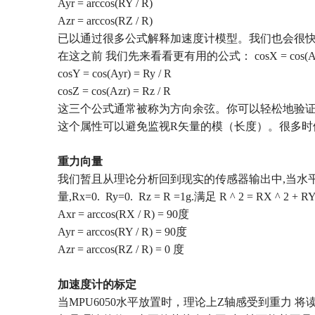
Ayr = arccos(RY / R)
Azr = arccos(RZ / R)
已以通过很多公式解释加速度计模型。我们也会很
在这之前
我们先来看看更有用的公式：
cosX = cos(A
cosY = cos(Ayr) = Ry / R
cosZ = cos(Azr) = Rz / R
这三个公式通常被称为方向余弦。你可以轻松地验
这个属性可以避免监视
R
矢量的模（长度）。很多时
重力向量
我们暂且从理论分析回到现实的传感器输出中
,
当水
量
,Rx=0. Ry=0. Rz = R =1g.
满足
R ^ 2 = RX ^ 2 + R
Axr = arccos(RX / R) = 90
度
Ayr = arccos(RY / R) = 90
度
Azr = arccos(RZ / R) = 0
度
加速度计的标定
当
MPU6050
水平放置时，理论上
Z
轴感受到重力
将