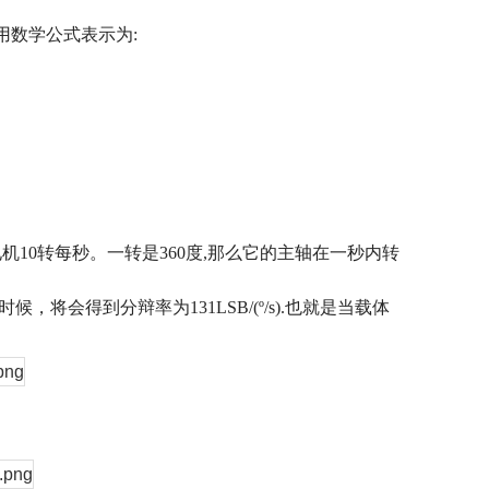
用数学公式表示为
:
电机
10
转每秒。一转是
360
度
,
那么它的主轴在一秒内转
时候，将会得到分辩率为
131LSB/(º/s).
也就是当载体