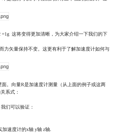
2 =1g
这将变得更加清晰，为大家介绍一下我们的下
而力矢量保持不变。这更有利于了解加速度计如何与
壁面。向量
R
是加速度计测量（从上面的例子或这两
的关系式：
，我们可以验证：
实加速度计的
x
轴
y
轴
z
轴
.