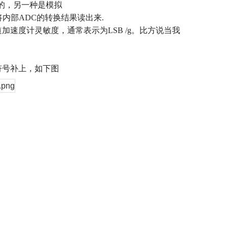
的，另一种是模拟
将内部
ADC
的转换结果读出来
.
道加速度计灵敏度，通常表示为
LSB /g
。比方说当我
符号补上，如下图