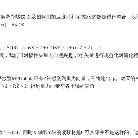
快解释陀螺仪
以及如何用加速度计和陀
螺仪的数据进行整合，以
xr) = Rx / R
证：
SQRT
（
cosX ^ 2 + COSY ^ 2 + cosZ ^ 2
）
= 1
候，我们只对惯性矢量方向感兴趣，对
矢量进行规范化对简化
平放置
MPU6050,
只有
Z
轴感受到重力向量，它将输出
1g
。对应的
Y ^ 2 + RZ ^ 2
得到重力向量与各个轴的夹角
读出
16384
。同时
X
轴和
Y
轴的读数将是
0.
可实际并不是这样的。