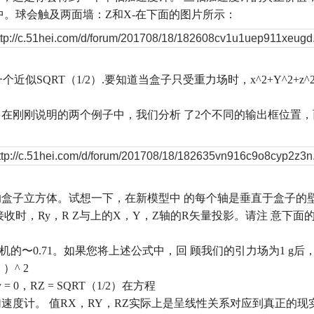
中。球会触及两面墙：
Z
和
X-
在下面的图片所示：
一个近似
SQRT
（
1/2
）
.
要知道当盒子只受重力场时，
x^2+Y^2+z^
。在刚刚说明的两个例子中，我们分析
了
2
个不同的输出框位置，
的盒子立方体。试想一下，在新模型中
的每个轴是垂直于盒子的
接收时，
Ry
，
R Z
与上的
X
，
Y
，
Z
轴的
R
矢量投影。请注
意下面
机的
〜
0.71
。如果您将上述公式中，回
顾我们的引力场为
1 g
后
））
^ 2
 = 0
，
RZ = SQRT
（
1/2
）在方程
加速度计。
值
RX
，
RY
，
RZ
实际上是呈线性关系对应到真正的现